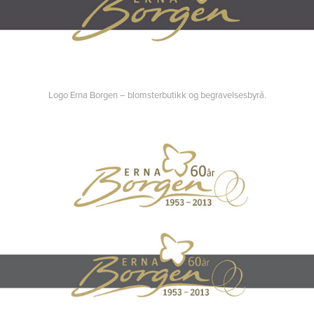
Logo Erna Borgen – blomsterbutikk og begravelsesbyrå.