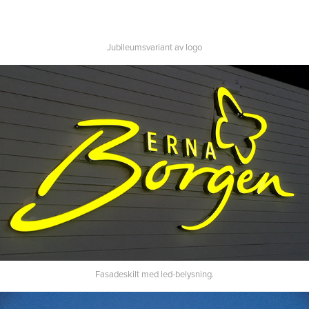
Jubileumsvariant av logo
Fasadeskilt med led-belysning.