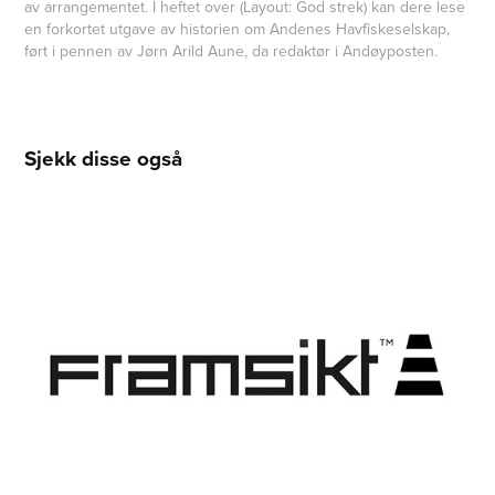
av arrangementet. I heftet over (Layout: God strek) kan dere lese
en forkortet utgave av historien om Andenes Havfiskeselskap,
ført i pennen av Jørn Arild Aune, da redaktør i Andøyposten.
Sjekk disse også
Framsikt
2014