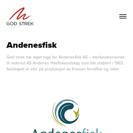
Andenesfisk
God strek har laget logo for Andenesfisk AS – merkevarenavnet
til rederiet AS Andenes Havfiskeselskap som ble etablert i 1963.