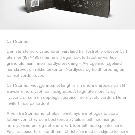
Carl Størmer
Den største nordlyspioneren vårt land har fostret, professor Carl
Størmer (1874-1957), får nå sin egen bok forfattet av vår tids
grand old man innen nordlysforskning – Alv Egeland. Egeland
har skrevet en rekke bøker om Nordlyset, og holdt foredrag om
temaet verden over.
Carl Størmer viet gjennom et langt liv sin enorme arbeidskraft til
å avsløre nordlyset hemmeligheter. Å følge Størmers liv og
livsverk, er som en oppdagelsesreise i nordlysets verden. Du er
invitert med på ferden!
Arven fra Størmer inneholder blant mye annet også to store
fotoarkiver; Et av dem bestående av bilder tatt med mange
nordlyskameraer og det andre av bilder tatt med spionkamera.
På sine spaserturer rundt om i Christiania med sitt skjulte kamera