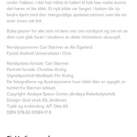
under frakken. I det han hilste til hatten til folk han møtte kunne
det høres et lite klikk. Et nytt bilde var fanget. I boken blir du
bedre kjent med den mangesidige apotekersønnen som ble en
ener innen sitt felt.
Boka passer for alle som vil lære mer om nordlyset og om en av
dem som gikk foran i studiene av dette himmelens skuespill.
Nordlyspioneren Carl Størmer av Alv Egeland
Fysisk Institutt Universitetet i Oslo
Nordlysfoto forside: Carl Størmer
Portrett forside: Christian Krohg
Vignettportrett tittellblad: Per Krohg
De fotografiene og illustrasjonene hvor kilde ikke er oppgitt, er
hentet fra Størmer-arkivet.
Copyright: Andøya Space Center (Andøya Rakettskytefelt)
Design: God strek AS, Andenes
Trykk og innbinding: AIT Otta AS
ISBN 978-82-91984-17-9