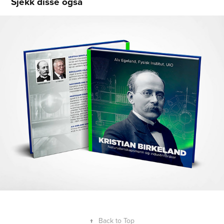
Sjekk disse også
Kristian Birkeland
2017
↑
Back to Top