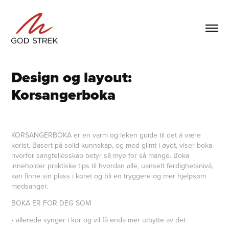
Design og layout: 
Korsangerboka
KORSANGERBOKA er en varm og leken guide til det å være
korist. Basert på solid kunnskap, og med glimt i øyet, viser boka
hvorfor sangfellesskap betyr så mye for så mange. Boka
inneholder praktiske tips til hvordan alle, uansett ferdighetsnivå,
kan finne sin plass i koret og bli en tryggere og mer hjelpsom
medsanger.
BOKA ER FOR DEG SOM
• allerede synger i kor og vil få enda mer utbytte av det